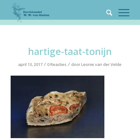
hartige-taat-tonijn
/
/
april 13, 2017
0 Reacties
door
Leonie van der Velde