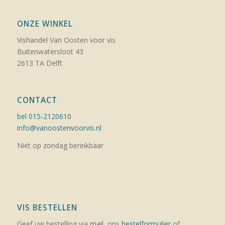
ONZE WINKEL
Vishandel Van Oosten voor vis
Buitenwatersloot 43
2613 TA Delft
CONTACT
bel 015-2120610
info@vanoostenvoorvis.nl
Niet op zondag bereikbaar
VIS BESTELLEN
Geef uw bestelling via
mail
, ons
bestelformulier
of