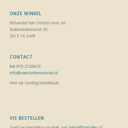
ONZE WINKEL
Vishandel Van Oosten voor vis
Buitenwatersloot 43
2613 TA Delft
CONTACT
bel 015-2120610
info@vanoostenvoorvis.nl
Niet op zondag bereikbaar
VIS BESTELLEN
Geef uw bestelling via
mail
, ons
bestelformulier
of