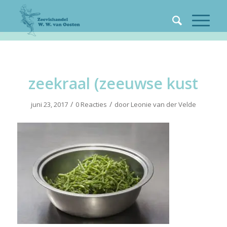
zeekraal (zeeuwse kust
/
/
juni 23, 2017
0 Reacties
door
Leonie van der Velde