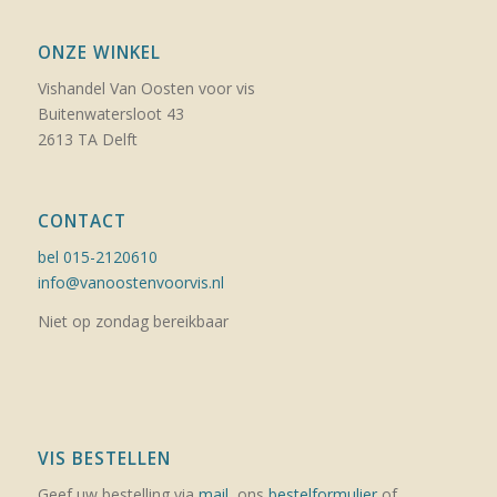
ONZE WINKEL
Vishandel Van Oosten voor vis
Buitenwatersloot 43
2613 TA Delft
CONTACT
bel 015-2120610
info@vanoostenvoorvis.nl
Niet op zondag bereikbaar
VIS BESTELLEN
Geef uw bestelling via
mail
, ons
bestelformulier
of