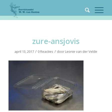
zure-ansjovis
/
/
april 13, 2017
0 Reacties
door
Leonie van der Velde